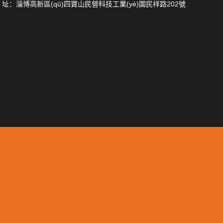
 址：淄博高新區(qū)四寶山民營科技工業(yè)園民祥路202號