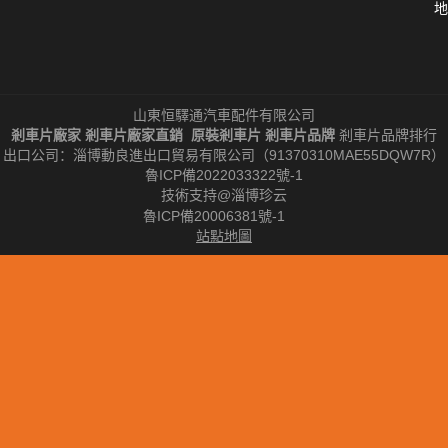
地
山東恒驛通汽車配件有限公司
剎車片廠家
剎車片廠家直銷 原裝剎車片
剎車片品牌
剎車片品牌排行
出口公司：淄博動良進出口貿易有限公司（91370310MAE55DQW7R）
魯ICP備2022033322號-1
技術支持@淄博珍云
魯ICP備20006381號-1
站點地圖