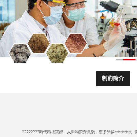
制豹簡介
????????時代科技突起，人與物飛奔急馳，更多時候