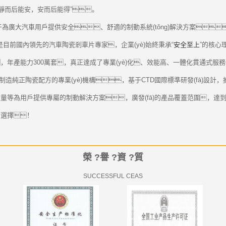
，靜而后能安，安而后能得”。
新，專注于為廣大汽車用戶提供安全、舒適的制動系統(tǒng)解決方案
，是目前國內領先的汽車陶瓷剎車片專家，企業(yè)始終秉承“
安全至上
”的核心理
年產能力300萬套，真正達成了專業(yè)化、效能高、一體化貫通式服
、制造純正陶瓷配方的專業(yè)機構，基于CTD國際標準研發(fā)設計，
量等為用戶提供專屬的制動解決方案，廣發(fā)的產品覆蓋范圍，達
的選擇！
榮 ?譽 ?資 ?質
SUCCESSFUL CEAS