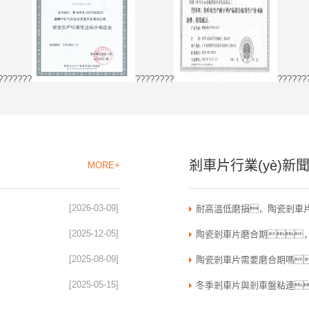
???????
????????
??????
剎車片行業(yè)新
MORE+
[2026-03-09]
耐高溫低磨損，陶瓷剎車
[2025-12-05]
陶瓷剎車片磨合期
[2025-08-09]
陶瓷剎車片需要磨合期嗎
[2025-05-15]
冬季剎車片與剎車盤粘連，