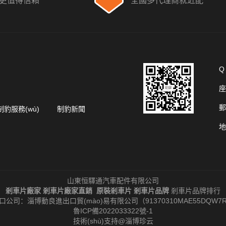
更值得信賴
全國多代理商就近配
送
Q
座
郵
制豹服務(wù)
制豹新聞
地
山東恒驛通汽車配件有限公司
剎車片廠家
剎車片廠家直銷 原裝剎車片
剎車片品牌
剎車片品牌排行
口公司：淄博動良進出口貿(mào)易有限公司（91370310MAE55DQW7
魯ICP備2022033322號-1
技術(shù)支持@淄博珍云