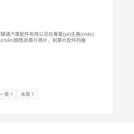
通汽車配件有限公司在專業(yè)生產(chǎn)
chǎn)銷售剎車片蹄片，剎車片配件的廠
2906358
一頁 ?
末頁 ?