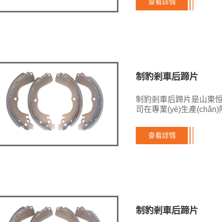
查看詳情
制豹剎車后蹄片
制豹剎車后蹄片是山東恒驛
司在專業(yè)生產(ch
片，剎車片配
查看詳情
制豹剎車后蹄片