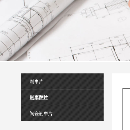
剎車片
剎車蹄片
陶瓷剎車片