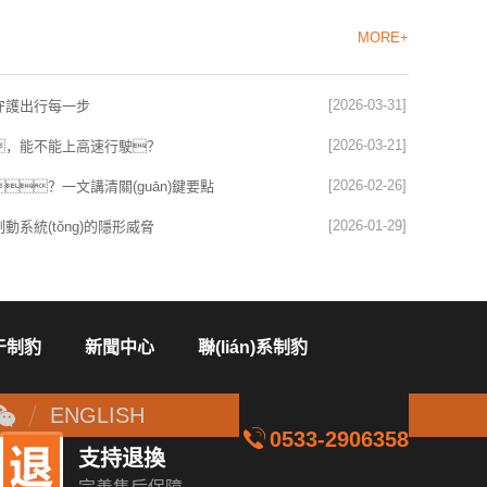
聞
MORE+
[2026-03-31]
守護出行每一步
[2026-03-21]
，能不能上高速行駛？
[2026-02-26]
？一文講清關(guān)鍵要點
[2026-01-29]
系統(tǒng)的隱形威脅
)于制豹
新聞中心
聯(lián)系制豹
ENGLISH
0533-2906358
支持退換