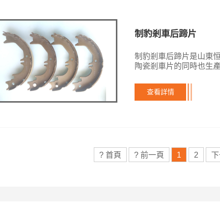
制豹剎車后蹄片
制豹剎車后蹄片是山東恒驛
陶瓷剎車片的同時也生產(
家。熱線電話：0533-
查看詳情
? 首頁
? 前一頁
1
2
下