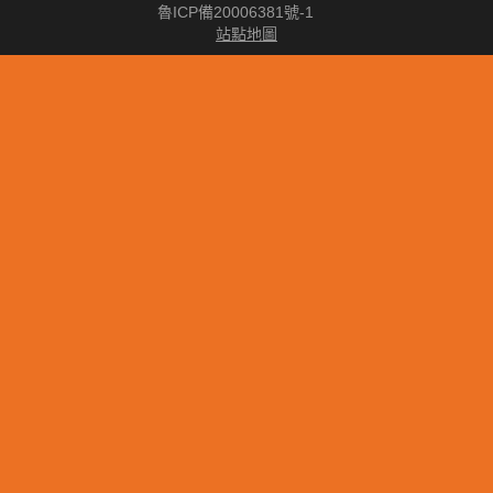
魯ICP備20006381號-1
站點地圖