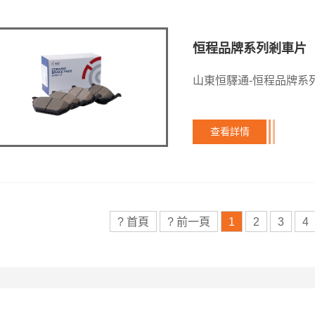
恒程品牌系列剎車片
山東恒驛通-恒程品牌系列
查看詳情
? 首頁
? 前一頁
1
2
3
4