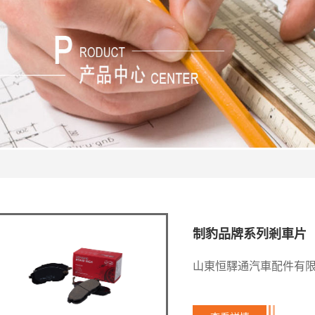
制豹品牌系列剎車片
山東恒驛通汽車配件有限