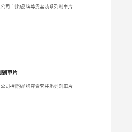
公司-制豹品牌尊貴套裝系列剎車片
列剎車片
公司-制豹品牌尊貴套裝系列剎車片