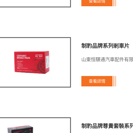
查看詳情
制豹品牌系列剎車片
山東恒驛通汽車配件有限
查看詳情
制豹品牌尊貴套裝系