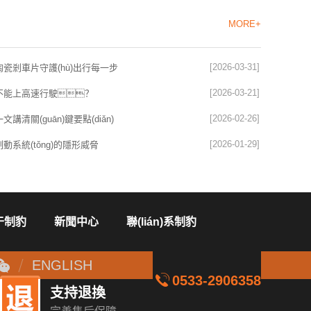
聞
MORE+
[2026-03-31]
瓷剎車片守護(hù)出行每一步
[2026-03-21]
不能上高速行駛？
[2026-02-26]
關(guān)鍵要點(diǎn)
[2026-01-29]
系統(tǒng)的隱形威脅
)于制豹
新聞中心
聯(lián)系制豹
ENGLISH
0533-2906358
支持退換