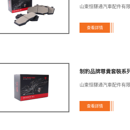
山東恒驛通汽車配件有限
查看詳情
制豹品牌尊貴套裝系
山東恒驛通汽車配件有限
查看詳情