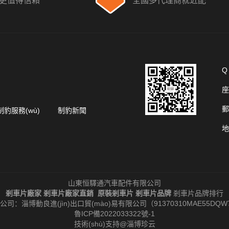
更值得信賴
全國多代理商就近配
送
Q
座
郵
制豹服務(wù)
制豹新聞
地
山東恒驛通汽車配件有限公司
剎車片廠家
剎車片廠家直銷 原裝剎車片
剎車片品牌
剎車片品牌排行
公司：淄博動良進(jìn)出口貿(mào)易有限公司（91370310MAE55DQW
魯ICP備2022033322號-1
技術(shù)支持@淄博珍云