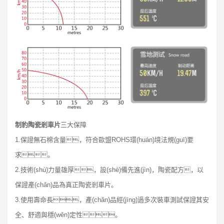
制豹陶瓷剎車片
三大保障
1.保證無石棉含量，符合歐盟ROHS環(huán)境法規(guī)要
求。
2.技術(shù)力量雄厚，設(shè)備先進(jìn)，陶瓷配方，以
保證產(chǎn)品為真正陶瓷剎車片。
3.使用壽命長，產(chǎn)品經(jīng)過多次裝車測試保證其安
全、舒適與穩(wěn)定性。