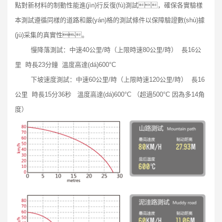
點對新材料的制動性能進(jìn)行反復(fù)測試，確保各實驗樣
本測試遵循同樣的道路和嚴(yán)格的測試條件以保障驗證數(shù)據
(jù)采集的真實性。
慢降落測試：中速40公里/時（上限時速80公里/時） 長16公
里 時長23分鐘 溫度高達(dá)600°C
下坡速度測試：
中速60公里/時（上限時速120公里/時） 長16
公里 時長15分36秒 溫度高達(dá)600°C （超過500°C 因為多14角
度）