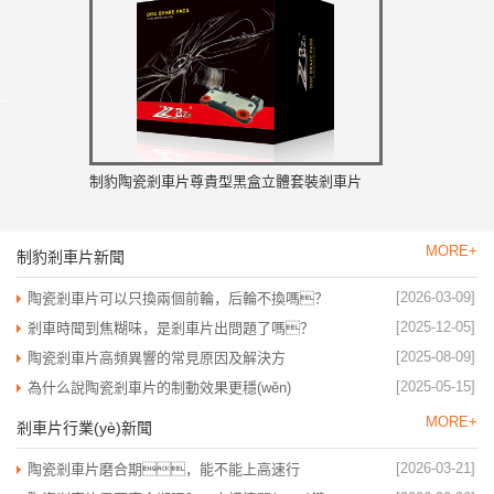
制豹陶瓷剎車片尊貴型黑盒立體套裝剎車片
MORE+
制豹剎車片新聞
[2026-03-09]
陶瓷剎車片可以只換兩個前輪，后輪不換嗎？
[2025-12-05]
剎車時聞到焦糊味，是剎車片出問題了嗎？
[2025-08-09]
陶瓷剎車片高頻異響的常見原因及解決方
案？
[2025-05-15]
為什么說陶瓷剎車片的制動效果更穩(wěn)
定？?
MORE+
剎車片行業(yè)新聞
[2026-03-21]
陶瓷剎車片磨合期，能不能上高速行
駛？