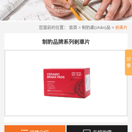
您當前的位置：
首頁
>
制豹產(chǎn)品
>
剎車片
制豹品牌系列剎車片