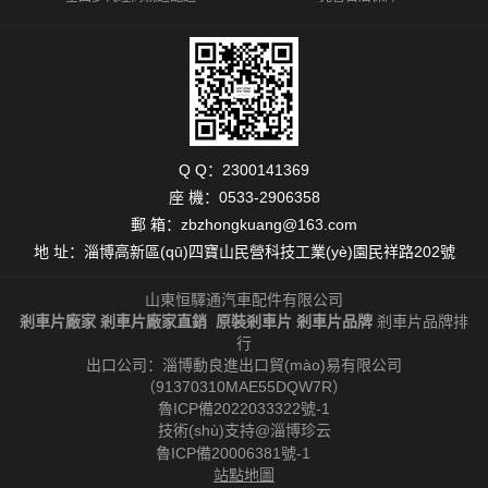
Q Q：2300141369
座 機：
0533-2906358
郵 箱：
zbzhongkuang@163.com
地 址：淄博高新區(qū)四寶山民營科技工業(yè)園民祥路202號
山東恒驛通汽車配件有限公司
剎車片廠家
剎車片廠家直銷 原裝剎車片
剎車片品牌
剎車片品牌排
行
出口公司：淄博動良進出口貿(mào)易有限公司
（91370310MAE55DQW7R）
魯ICP備2022033322號-1
技術(shù)支持@淄博珍云
魯ICP備20006381號-1
站點地圖