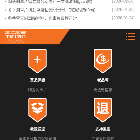
[2026-02-26]
陶瓷剎車片需要磨合期嗎？一文講清關(guān)鍵
要點
[2026-01-29]
冬季剎車片與剎車盤粘連，制動系統(tǒng)
的隱形威脅
[2026-01-24]
冬季雪天剎車時，剎車片冒煙正常
嗎？
真品保證
老品牌
陶瓷剎車片
更值得信賴
極速送達
支持退換
全國多代理商就近配送
完善售后保障